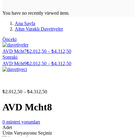
You have no recently viewed item.
Ana Sayfa
Altın Varaklı Davetiyeler
Önceki
Fiyat
AVD Mcht7
₺
2.012,50
–
₺
4.312,50
aralığı:
Sonraki
₺2.012,50
Fiyat
AVD Mcht9
₺
2.012,50
–
₺
4.312,50
-
aralığı:
₺4.312,50
₺2.012,50
-
₺4.312,50
Fiyat
₺
2.012,50
–
₺
4.312,50
aralığı:
₺2.012,50
AVD Mcht8
-
₺4.312,50
0
müşteri yorumları
Adet
Ürün Varyasyonu Seçiniz