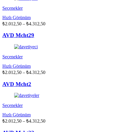
sayfasından
seçilebilir
Bu
Seçenekler
ürünün
Hızlı Görünüm
birden
Fiyat
₺
2.012,50
fazla
–
₺
4.312,50
aralığı:
varyasyonu
₺2.012,50
var.
AVD Mcht29
Seçenekler
-
ürün
₺4.312,50
sayfasından
seçilebilir
Bu
Seçenekler
ürünün
Hızlı Görünüm
birden
Fiyat
₺
2.012,50
fazla
–
₺
4.312,50
aralığı:
varyasyonu
₺2.012,50
var.
AVD Mcht2
Seçenekler
-
ürün
₺4.312,50
sayfasından
seçilebilir
Bu
Seçenekler
ürünün
Hızlı Görünüm
birden
Fiyat
₺
2.012,50
fazla
–
₺
4.312,50
aralığı:
varyasyonu
₺2.012,50
var.