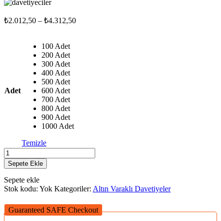
Fiyat
₺
2.012,50
–
₺
4.312,50
aralığı:
₺2.012,50
100 Adet
-
200 Adet
₺4.312,50
300 Adet
400 Adet
500 Adet
Adet
600 Adet
700 Adet
800 Adet
900 Adet
1000 Adet
Temizle
AVD
Mcht8
Sepete Ekle
adet
Sepete ekle
Stok kodu:
Yok
Kategoriler:
Altın Varaklı Davetiyeler
Guaranteed SAFE Checkout