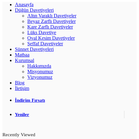
Anasayfa
Düğün Davetiyeleri
Altın Varaklı Davetiyeler
Beyaz Zarflı Davetiyeler
Kare Zarflı Davetiyeler
Lüks Davetiye
Oval Kesim Davetiyeler
Şeffaf Davetiyeler
Sünnet Davetiyeleri
Matbaa
Kurumsal
Hakkımızda
Misyonumuz
Vizyonumuz
Blog
İletişim
İndirim Fırsatı
Yeniler
Recently Viewed