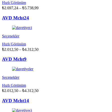
Hızlı Görünüm
birden
Fiyat
₺
2.697,24
fazla
–
₺
5.738,99
aralığı:
varyasyonu
₺2.697,24
var.
AVD Mcht24
Seçenekler
-
ürün
₺5.738,99
sayfasından
seçilebilir
Bu
Seçenekler
ürünün
Hızlı Görünüm
birden
Fiyat
₺
2.012,50
fazla
–
₺
4.312,50
aralığı:
varyasyonu
₺2.012,50
var.
AVD Mcht9
Seçenekler
-
ürün
₺4.312,50
sayfasından
seçilebilir
Bu
Seçenekler
ürünün
Hızlı Görünüm
birden
Fiyat
₺
2.012,50
fazla
–
₺
4.312,50
aralığı:
varyasyonu
₺2.012,50
var.
AVD Mcht14
Seçenekler
-
ürün
₺4.312,50