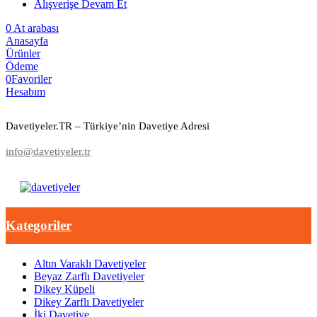
Alışverişe Devam Et
0
At arabası
Anasayfa
Ürünler
Ödeme
0
Favoriler
Hesabım
Davetiyeler.TR – Türkiye’nin Davetiye Adresi
info@davetiyeler.tr
Kategoriler
Altın Varaklı Davetiyeler
Beyaz Zarflı Davetiyeler
Dikey Küpeli
Dikey Zarflı Davetiyeler
İki Davetiye