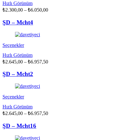
Hızlı Görünüm
birden
Fiyat
₺
2.300,00
fazla
–
₺
6.050,00
aralığı:
varyasyonu
₺2.300,00
var.
ŞD – Mcht4
Seçenekler
-
ürün
₺6.050,00
sayfasından
seçilebilir
Bu
Seçenekler
ürünün
Hızlı Görünüm
birden
Fiyat
₺
2.645,00
fazla
–
₺
6.957,50
aralığı:
varyasyonu
₺2.645,00
var.
ŞD – Mcht2
Seçenekler
-
ürün
₺6.957,50
sayfasından
seçilebilir
Bu
Seçenekler
ürünün
Hızlı Görünüm
birden
Fiyat
₺
2.645,00
fazla
–
₺
6.957,50
aralığı:
varyasyonu
₺2.645,00
var.
ŞD – Mcht16
Seçenekler
-
ürün
₺6.957,50