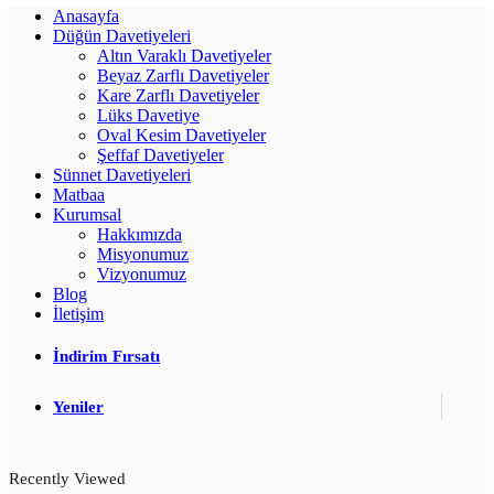
Anasayfa
Düğün Davetiyeleri
Altın Varaklı Davetiyeler
Beyaz Zarflı Davetiyeler
Kare Zarflı Davetiyeler
Lüks Davetiye
Oval Kesim Davetiyeler
Şeffaf Davetiyeler
Sünnet Davetiyeleri
Matbaa
Kurumsal
Hakkımızda
Misyonumuz
Vizyonumuz
Blog
İletişim
İndirim Fırsatı
Yeniler
Recently Viewed