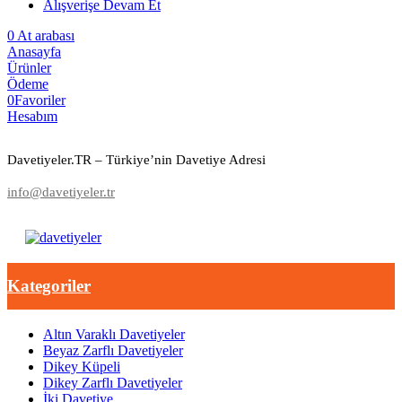
Alışverişe Devam Et
0
At arabası
Anasayfa
Ürünler
Ödeme
0
Favoriler
Hesabım
Davetiyeler.TR – Türkiye’nin Davetiye Adresi
info@davetiyeler.tr
Kategoriler
Altın Varaklı Davetiyeler
Beyaz Zarflı Davetiyeler
Dikey Küpeli
Dikey Zarflı Davetiyeler
İki Davetiye