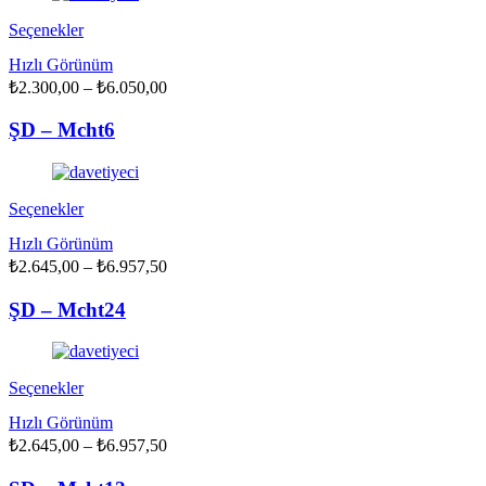
sayfasından
seçilebilir
Bu
Seçenekler
ürünün
Hızlı Görünüm
birden
Fiyat
₺
2.300,00
fazla
–
₺
6.050,00
aralığı:
varyasyonu
₺2.300,00
var.
ŞD – Mcht6
Seçenekler
-
ürün
₺6.050,00
sayfasından
seçilebilir
Bu
Seçenekler
ürünün
Hızlı Görünüm
birden
Fiyat
₺
2.645,00
fazla
–
₺
6.957,50
aralığı:
varyasyonu
₺2.645,00
var.
ŞD – Mcht24
Seçenekler
-
ürün
₺6.957,50
sayfasından
seçilebilir
Bu
Seçenekler
ürünün
Hızlı Görünüm
birden
Fiyat
₺
2.645,00
fazla
–
₺
6.957,50
aralığı:
varyasyonu
₺2.645,00
var.