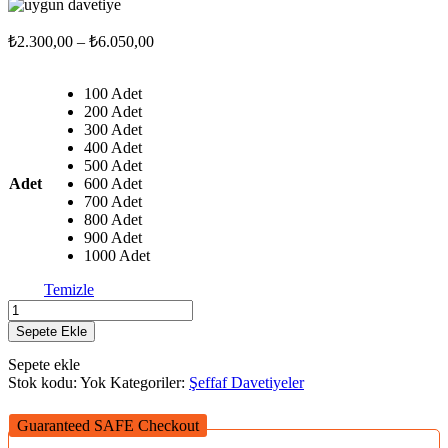
Fiyat
₺
2.300,00
–
₺
6.050,00
aralığı:
₺2.300,00
100 Adet
-
200 Adet
₺6.050,00
300 Adet
400 Adet
500 Adet
Adet
600 Adet
700 Adet
800 Adet
900 Adet
1000 Adet
Temizle
ŞD
-
Sepete Ekle
Mcht62
adet
Sepete ekle
Stok kodu:
Yok
Kategoriler:
Şeffaf Davetiyeler
Guaranteed SAFE Checkout