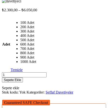
Fiyat
₺
2.300,00
–
₺
6.050,00
aralığı:
₺2.300,00
100 Adet
-
200 Adet
₺6.050,00
300 Adet
400 Adet
500 Adet
Adet
600 Adet
700 Adet
800 Adet
900 Adet
1000 Adet
Temizle
ŞD
-
Sepete Ekle
Mcht98
adet
Sepete ekle
Stok kodu:
Yok
Kategoriler:
Şeffaf Davetiyeler
Guaranteed SAFE Checkout