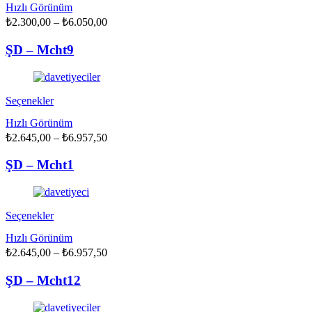
Hızlı Görünüm
birden
Fiyat
₺
2.300,00
fazla
–
₺
6.050,00
aralığı:
varyasyonu
₺2.300,00
var.
ŞD – Mcht9
Seçenekler
-
ürün
₺6.050,00
sayfasından
seçilebilir
Bu
Seçenekler
ürünün
Hızlı Görünüm
birden
Fiyat
₺
2.645,00
fazla
–
₺
6.957,50
aralığı:
varyasyonu
₺2.645,00
var.
ŞD – Mcht1
Seçenekler
-
ürün
₺6.957,50
sayfasından
seçilebilir
Bu
Seçenekler
ürünün
Hızlı Görünüm
birden
Fiyat
₺
2.645,00
fazla
–
₺
6.957,50
aralığı:
varyasyonu
₺2.645,00
var.
ŞD – Mcht12
Seçenekler
-
ürün
₺6.957,50