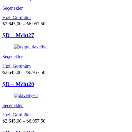
sayfasından
seçilebilir
Bu
Seçenekler
ürünün
Hızlı Görünüm
birden
Fiyat
₺
2.645,00
fazla
–
₺
6.957,50
aralığı:
varyasyonu
₺2.645,00
var.
ŞD – Mcht27
Seçenekler
-
ürün
₺6.957,50
sayfasından
seçilebilir
Bu
Seçenekler
ürünün
Hızlı Görünüm
birden
Fiyat
₺
2.645,00
fazla
–
₺
6.957,50
aralığı:
varyasyonu
₺2.645,00
var.
ŞD – Mcht20
Seçenekler
-
ürün
₺6.957,50
sayfasından
seçilebilir
Bu
Seçenekler
ürünün
Hızlı Görünüm
birden
Fiyat
₺
2.645,00
fazla
–
₺
6.957,50
aralığı:
varyasyonu
₺2.645,00
var.