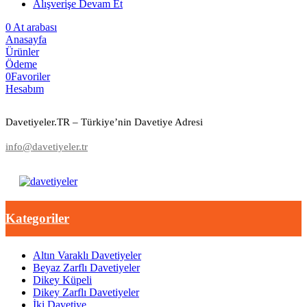
Alışverişe Devam Et
0
At arabası
Anasayfa
Ürünler
Ödeme
0
Favoriler
Hesabım
Davetiyeler.TR – Türkiye’nin Davetiye Adresi
info@davetiyeler.tr
Kategoriler
Altın Varaklı Davetiyeler
Beyaz Zarflı Davetiyeler
Dikey Küpeli
Dikey Zarflı Davetiyeler
İki Davetiye