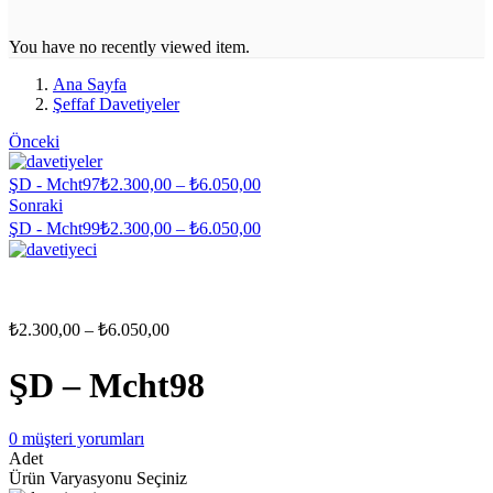
You have no recently viewed item.
Ana Sayfa
Şeffaf Davetiyeler
Önceki
Fiyat
ŞD - Mcht97
₺
2.300,00
–
₺
6.050,00
aralığı:
Sonraki
₺2.300,00
Fiyat
ŞD - Mcht99
₺
2.300,00
–
₺
6.050,00
-
aralığı:
₺6.050,00
₺2.300,00
-
₺6.050,00
Fiyat
₺
2.300,00
–
₺
6.050,00
aralığı:
₺2.300,00
ŞD – Mcht98
-
₺6.050,00
0
müşteri yorumları
Adet
Ürün Varyasyonu Seçiniz