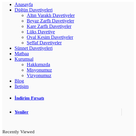
Anasayfa
Düğün Davetiyeleri
Altın Varaklı Davetiyeler
Beyaz Zarflı Davetiyeler
Kare Zarflı Davetiyeler
Lüks Davetiye
Oval Kesim Davetiyeler
Şeffaf Davetiyeler
Sünnet Davetiyeleri
Matbaa
Kurumsal
Hakkımızda
Misyonumuz
Vizyonumuz
Blog
İletişim
İndirim Fırsatı
Yeniler
Recently Viewed